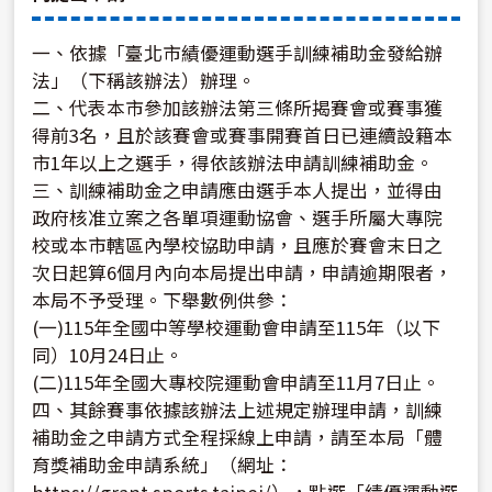
一、依據「臺北市績優運動選手訓練補助金發給辦
法」（下稱該辦法）辦理。
二、代表本市參加該辦法第三條所揭賽會或賽事獲
得前3名，且於該賽會或賽事開賽首日已連續設籍本
市1年以上之選手，得依該辦法申請訓練補助金。
三、訓練補助金之申請應由選手本人提出，並得由
政府核准立案之各單項運動協會、選手所屬大專院
校或本市轄區內學校協助申請，且應於賽會末日之
次日起算6個月內向本局提出申請，申請逾期限者，
本局不予受理。下舉數例供參：
(一)115年全國中等學校運動會申請至115年（以下
同）10月24日止。
(二)115年全國大專校院運動會申請至11月7日止。
四、其餘賽事依據該辦法上述規定辦理申請，訓練
補助金之申請方式全程採線上申請，請至本局「體
育獎補助金申請系統」（網址：
https://grant.sports.taipei/），點選「績優運動選