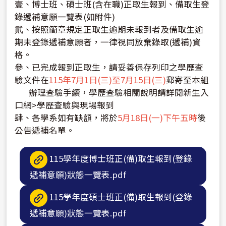
壹、博士班、碩士班(含在職)正取生報到、備取生登
錄遞補意願一覽表(如附件)
貮、按照簡章規定正取生逾期未報到者及備取生逾
期未登錄遞補意願者，一律視同放棄錄取(遞補)資
格。
參、已完成報到正取生，請妥善保存列印之學歷查
驗文件在
115年7月1日(三)至7月15日(三)
郵寄至本組
辦理查驗手續，學歷查驗相關說明請詳閱新生入
口網>學歷查驗與現場報到
肆、各學系如有缺額，將於
5月18日(一)下午五時
後
公告遞補名單。
115學年度博士班正(備)取生報到(登錄
遞補意願)狀態一覽表.pdf
115學年度碩士班正(備)取生報到(登錄
遞補意願)狀態一覽表.pdf