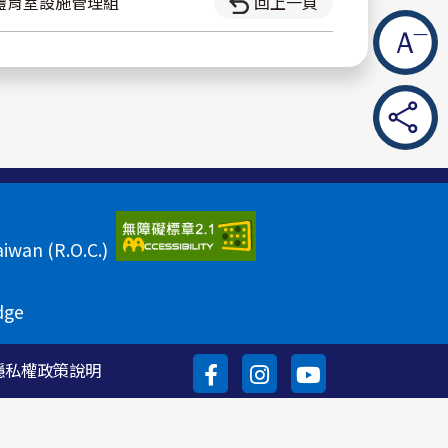
體育室設施管理組
回上一頁
aiwan (R.O.C.)
dge
體
體
體
隱私權政策說明
大
大
大