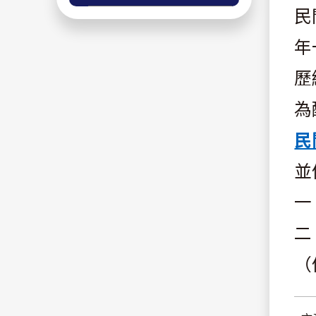
民
年
歷
為
民
並
一
二
（