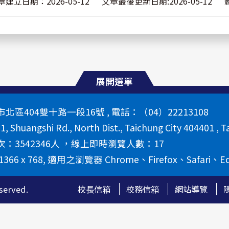
章建立日期：2026-05-12
文章最後更新日期:2026-05-12
展開選單
區404雙十路一段16號 , 電話：（04）22213108
 1, Shuangshi Rd., North Dist., Taichung City 404401 , T
：3542346人 ，線上即時瀏覽人數：17
66 x 768, 適用之瀏覽器 Chrome、Firefox、Safari、E
erved.
校長信箱
校務信箱
網站導覽