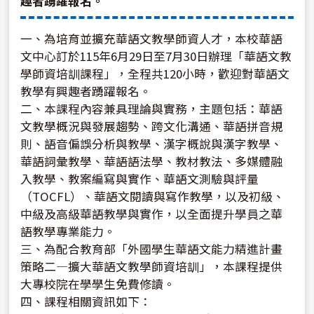
趣者踴躍報名。
一、為培育並擴充華語文教學師資人才，本校華語
文中心訂於115年6月29日至7月30日辦理「華語文教
學師資培訓課程」，全程共120小時，歡迎對華語文
教學有興趣者踴躍報名。
二、本課程內容兼具理論與實務，主題包括：華語
文教學概況與發展趨勢、跨文化溝通、華語拼音規
則、語音偏誤分析與教學、漢字概說與漢字教學、
華語詞彙教學、華語語法學、教材教法、多媒體融
入教學、教案編寫與實作、華語文測驗與評量
（TOCFL）、華語文閱讀與寫作教學，以及初級、
中級及高級華語教學與實作，以全面提升學員之華
語教學專業能力。
三、為配合教育部「外國學生華語文能力精進計畫
策略二—擴大華語文教學師資培訓」，本課程提供
大專校院在學學生免費修讀。
四、課程相關資訊如下：