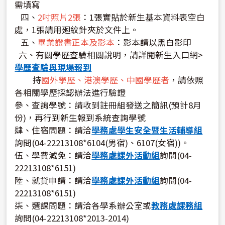
需填寫
四、
2吋照片2張
：1張實貼於新生基本資料表空白
處，1張請用廻紋針夾於文件上。
五、
畢業證書正本及影本
：影本請以黑白影印
六、有關學歷查驗相關說明，請詳閱新生入口網>
學歷查驗與現場報到
持
國外學歷、港澳學歷、中國學歷者
，請依照
各相關學歷採認辦法進行驗證
參、查詢學號：請收到註冊組發送之簡訊(預計8月
份)，再行到新生報到系統查詢學號
肆、住宿問題：請洽
學務處學生安全暨生活輔導組
詢問(04-22213108*6104(男宿)、6107(女宿))。
伍、學費減免：請洽
學務處課外活動組
詢問(04-
22213108*6151)
陸、就貸申請：請洽
學務處課外活動組
詢問(04-
22213108*6151)
柒、選課問題：請洽各學系辦公室或
教務處課務組
詢問(04-22213108*2013-2014)