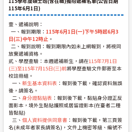
115學年度碩士班(含在職)獨招遞補名單(公告日期
115年6月1日)
壹、遞補說明：
一、報到期限：
115年6月1日(一)下午5時起6月3
日(三)中午12時止
。
二、報到說明：報到期限內如未上網報到，將視同
放棄遞補資格。
貮、學歷查驗：本週遞補新生，請在
115年7月1日
(三)至115年7月15日(三)前
將學歷查驗文件郵寄至本
校註冊組。
一、
新生基本資料表
：報到後下載，確認資料無誤
後，請簽名。
二、
身分證黏貼表
：報到後下載，黏貼身分證正反
面影本，境外生黏貼護照或居留證影本(在臺者二種
皆黏貼)
三、
個人資料提供同意書
：報到後下載，第三頁簽
名(未成年者家長請簽名)，文件上機密等級、編號不