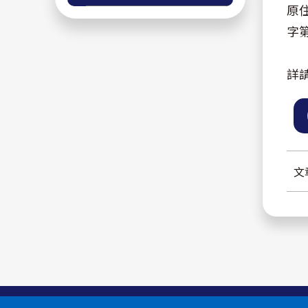
原
字第
詳
文