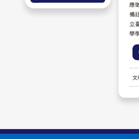
應
備
立
學
文