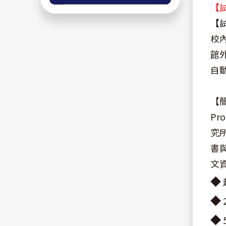
【試
【
校
館
自
【
Pr
究
書
文資
◆
◆
◆