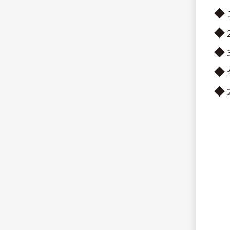
◆
◆
◆
◆
◆