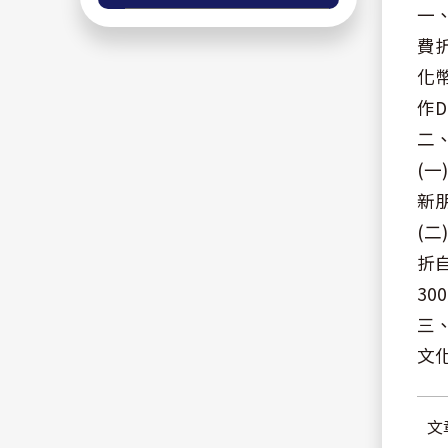
一
費折
化
作
二
(
新
(
折
30
三
文化
文