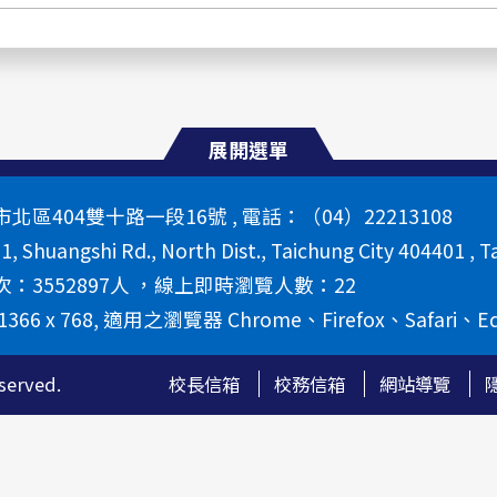
展開選單
區404雙十路一段16號 , 電話：（04）22213108
 1, Shuangshi Rd., North Dist., Taichung City 404401 , T
：3552897人 ，線上即時瀏覽人數：22
66 x 768, 適用之瀏覽器 Chrome、Firefox、Safari、E
erved.
校長信箱
校務信箱
網站導覽