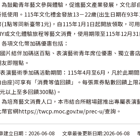
、為鼓勵青年藝文參與體驗，促進藝文產業發展，文化部自
抵使用。115年文化禮金發放13－22歲(出生日期在93年1月
幣(1點等同新臺幣1元)，自115年1月1日起開放領取，
DIY或文化體驗旅程等藝文消費，使用期限至115年12月3
、各項文化幣加碼優惠包括：
一)國片結伴加碼送百點、表演藝術青年席位優惠、獨立書店
朋友即贈點。
二)表演藝術季加碼活動期間：115年4月至6月，凡於此期
自由座)可享有「消費等值回饋」。每張票券點數回饋上限為
0元以上至多回饋300點)。
、為培育藝文消費人口，本市結合所轄場館推出專屬表演
幣官網https://twcp.moc.gov.tw/prec-u/查詢。
章建立日期：2026-06-08
文章最後更新日期:2026-06-08