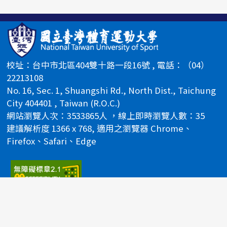
校址：台中市北區404雙十路一段16號 , 電話：（04）
22213108
No. 16, Sec. 1, Shuangshi Rd., North Dist., Taichung
City 404401 , Taiwan (R.O.C.)
網站瀏覽人次：3533865人 ，線上即時瀏覽人數：35
建議解析度 1366 x 768, 適用之瀏覽器 Chrome、
Firefox、Safari、Edge
國立臺灣體育運動大學 @2024 All Rights Reserved.
校長信箱
校務信箱
網站導覽
隱私權政策說明
體
體
體