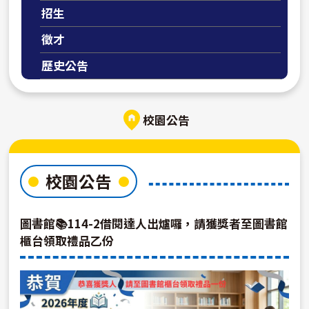
招生
徵才
歷史公告
校園公告
校園公告
圖書館📚114-2借閱達人出爐囉，請獲獎者至圖書館
櫃台領取禮品乙份