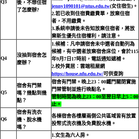
Q3
後，不想住宿
jenny1090101@ntus.edu.tw
(
女住宿生)。
了怎麼辦?
2.
若已收到住宿費繳費單，放棄住宿
者，不用繳費。
3.
系統申請後未告知放棄住宿者，將放
棄新生優先住宿權利，請注意。
1.
候補：凡申請宿舍未中選者自動列為
候補，有中選者放棄宿舍床位，會於115
沒抽到宿舍怎
Q4
年9月7日17時前，電話通知遞補。
麼辦？
2.
校外賃居：雲端租屋網
https://house.nfu.edu.tw/
可供查詢
宿舍有門禁。晚上23：00鐵門關閉實施
宿舍有門禁
門禁管制並進行晚點名。
Q5
嗎？幾點到幾
管制時間為晚上23：00至翌日早上5：00
點？
止。
宿舍有洗衣
各棟宿舍各樓層兩側公共區域皆有放置
Q6
機、脫水機
投幣式洗衣機及免費脫水機。
嗎？
1.
女生為六人房。