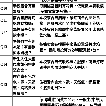
學校宿舍有無
每間寢室皆附有冷氣，依電錶照表收價
Q10
冷氣？
(全寢室室友分攤)。
宿舍有廚房可
本校宿舍無廚房，嚴禁宿舍內烹飪食
Q11
以煮食物嗎?
物，用餐需求可至附近餐廳或叫外送。
學校宿舍有無
各棟宿舍各樓層中廊皆設置公用冰溫熱
Q12
飲水機？
飲水機一至二臺。
學校宿舍有無
各棟宿舍各樓層中廊皆設置公共冰箱一
Q13
冰箱？有無飲
臺。1樓則有投幣式飲料販買機1台。
料販買機？
新生入住大型
本校宿舍無代收包裹之服務，請算好時
Q14
包裹如何寄送
間使用郵局或便利商店寄送。
至宿舍？
住宿費有包含
水、電、天然
住宿費內含水、電、天然氣
、
網路費；
Q15
氣
、
網路費及
冷氣費則另計。
冷氣嗎？
每1學期住宿費7200元，一般生(中華民
國國籍)則行政院補助5000元，只要繳