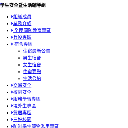
:::
學生安全暨生活輔導組
組織成員
業務介紹
全民國防教育專區
兵役專區
宿舍專區
住宿最新公告
男生宿舍
女生宿舍
住宿要點
生活公約
交通安全
校園安全
服務學習專區
境外生專區
賃居專區
三好校園
防制學生藥物濫用專區