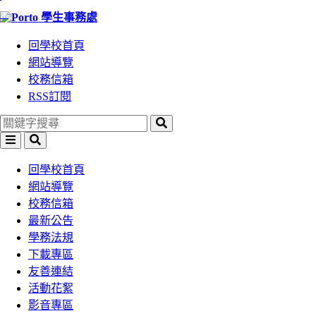
:::
跳
跳
學生事務處
到
到
回學校首頁
主
主
網站導覽
要
要
校務信箱
內
內
RSS訂閱
容
容
區
區
塊
塊
選
搜
單
尋
回學校首頁
網站導覽
校務信箱
最新公告
學務法規
下載專區
友善連結
活動花絮
影音專區