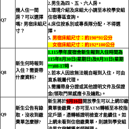
2.
男生為四
、
五
、
六人房。
幾人住一間
3.
環境介紹及床組大小請至本校學安組
房？可以選擇
住宿專區查詢。
Q7
嗎? 男宿床組尺
4.
床位按系別或專長隊分配，不得選
寸？
擇。
5.
男宿床組尺寸：約190*91公分
女宿床組尺寸：約192*100公分
1.115
學年度宿舍新生報到入住時間為
115年8月30日(星期日)及8月31日(星期
新生何時報到
一)08-17時
。
入住？需要帶
Q8
2.
若本人因故無法親自報到入住，可由
什麼資料?
直系親屬代理。
3.
需攜帶身分證或其他證明文件及保證
金(領取門禁感應卡及鑰匙)。
新生將於
9月16日
開放學生可以上網印繳
新生公告有錄
費單後繳費，亦可至ATM轉帳至本校指
Q9
取，沒收到繳
定戶頭，憑轉帳證明檢查才能續住。如
費單怎麼辦?
上網未看到住宿繳費單，則請到學安組
洽男女宿輔導老師辦理。