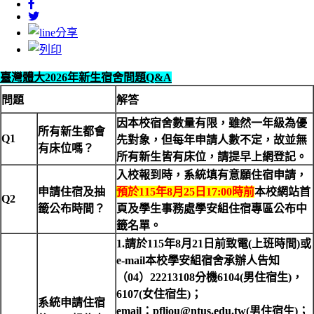
臺灣體大2026年新生宿舍問題Q&A
問題
解答
因本校宿舍數量有限，雖然一年級為優
所有新生都會
Q1
先對象，但每年申請人數不定，故並無
有床位嗎？
所有新生皆有床位
，
請提早上網登記。
入校報到時，系統填有意願住宿申請，
申請住宿及抽
預於115年8月25日17:00時前
本校網站首
Q2
籤公布時間？
頁及學生事務處學安組住宿專區公布中
籤名單。
1.
請於115年8月21日前致電(上班時間)或
e-mail本校學安組宿舍承辦人告知
（04）22213108分機6104(男住宿生)，
6107(女住宿生)；
系統申請住宿
email
：pfliou@ntus.edu.tw(男住宿生)；