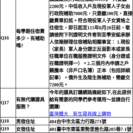
2200元，中低收入戶及現役軍人子女由
行政院補助7000元，只要繳200元，直接
繳費單扣抵。符合現役軍人子女資格之
住宿生，即日起至115年8月20日前，敬
每學期住宿費
請檢附下列證明文件寄到至學安組承辦
Q16
多少，有補助
人信箱辦理住宿補貼相關事宜： 1.現役
嗎?
（家長）軍人身分證正反面影本或家長
任職單位在職服務證明文件（身分證或
在職證明擇一）。2.三個月內申請之戶
籍騰本（非戶口名簿）正本（包括詳細
記事）。僑外生及陸生無補助，需繳交
7200元。
今年的寢具訂購網路連結如下,在此提供
有無代購寢具
給有需要的同學們參考運用～並請自行
Q17
服務？
選購!
臺灣體大＿新生寢具線上購物
Q18
男宿住址
404
台中市北區力行路271號
Q19
女宿住址
401
臺中市東區東勢里進化路205巷7-1號