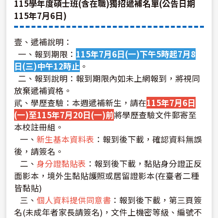
115學年度碩士班(含在職)獨招遞補名單(公告日期
115年7月6日)
壹、遞補說明：
一、報到期限：
115年7月6日(一)下午5時起7月8
日(三)中午12時止
。
二、報到說明：報到期限內如未上網報到，將視同
放棄遞補資格。
貮、學歷查驗：本週遞補新生，請在
115年7月6日
(一)至115年7月20日(一)前
將學歷查驗文件郵寄至
本校註冊組。
一、
新生基本資料表
：報到後下載，確認資料無誤
後，請簽名。
二、
身分證黏貼表
：報到後下載，黏貼身分證正反
面影本，境外生黏貼護照或居留證影本(在臺者二種
皆黏貼)
三、
個人資料提供同意書
：報到後下載，第三頁簽
名(未成年者家長請簽名)，文件上機密等級、編號不