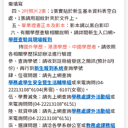
需填寫
四、
2吋照片2張
：1張實貼於新生基本資料表空白
處，1張請用廻紋針夾於文件上。
五、
畢業證書正本及影本
：影本請以黑白影印
六、有關學歷查驗相關說明，請詳閱新生入口網>
學歷查驗與現場報到
持
國外學歷、港澳學歷、中國學歷者
，請依照
各相關學歷採認辦法進行驗證
參、查詢學號：請收到註冊組發送之簡訊(預計8月
份)，再行到
新生報到系統
查詢學號
肆、住宿問題：請先上網查詢
學務處學生安全暨生活輔導組
或來電詢問(04-
22213108*6104(男宿)、6107(女宿))。
伍、學費減免：請先上網查詢
學務處課外活動組
或
來電詢問問(04-22213108*6151)
陸、就貸申請：請先上網查詢
學務處課外活動組
或
來電詢問(04-22213108*6151)
柒、選課問題：請洽各學系辦公室或
教務處課務組