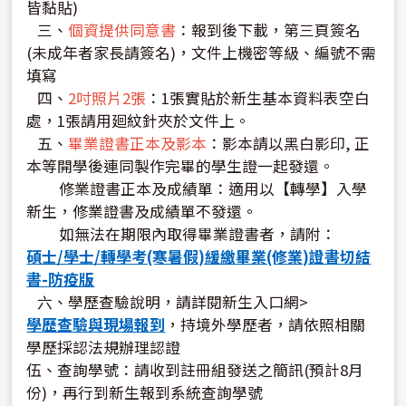
皆黏貼)
三、
個資提供同意書
：報到後下載，第三頁簽名
(未成年者家長請簽名)，文件上機密等級、編號不需
填寫
四、
2吋照片2張
：1張實貼於新生基本資料表空白
處，1張請用廻紋針夾於文件上。
五、
畢業證書正本及影本
：影本請以黑白影印, 正
本等開學後連同製作完畢的學生證一起發還。
修業證書正本及成績單：適用以【轉學】入學
新生，修業證書及成績單不發還。
如無法在期限內取得畢業證書者，請附：
碩士/學士/轉學考(寒暑假)緩繳畢業(修業)證書切結
書-防疫版
六、學歷查驗說明，請詳閱新生入口網>
學歷查驗與現場報到
，持境外學歷者，請依照相關
學歷採認法規辦理認證
伍、查詢學號：請收到註冊組發送之簡訊(預計8月
份)，再行到新生報到系統查詢學號