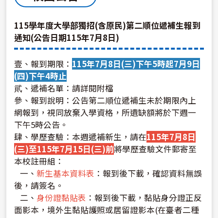
115學年度大學部獨招(含原民)第二順位遞補生報到
通知(公告日期115年7月8日)
壹、報到期限：
115年7月8日(三)下午5時起7月9日
(四)下午4時止
貮、遞補名單：請詳閱附檔
參、報到說明：公告第二順位遞補生未於期限內上
網報到，視同放棄入學資格，所遺缺額將於下週一
下午5時公告。
肆、學歷查驗：本週遞補新生，請在
115年7月8日
(三)至115年7月15日(三)前
將學歷查驗文件郵寄至
本校註冊組：
一、
新生基本資料表
：報到後下載，確認資料無誤
後，請簽名。
二、
身份證黏貼表
：報到後下載，黏貼身分證正反
面影本，境外生黏貼護照或居留證影本(在臺者二種