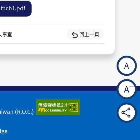
ttch1.pdf
人事室
回上一頁
aiwan (R.O.C.)
dge