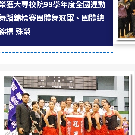
榮獲大專校院99學年度全國運動
舞蹈錦標賽團體舞冠軍、團體總
錦標 殊榮