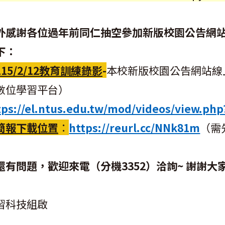
外感謝各位過年前同仁抽空參加新版校園公告網
下：
115/2/12教育訓練錄影
-
本校新版校園公告網站線
數位學習平台）
tps://el.ntus.edu.tw/mod/videos/view.php
簡報下載位置
：
https://reurl.cc/NNk81m
（需
還有問題，歡迎來電（分機3352）洽詢~ 謝謝大
習科技組啟