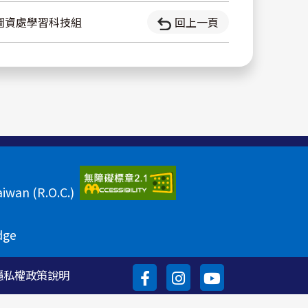
圖資處學習科技組
回上一頁
aiwan (R.O.C.)
dge
體
體
體
隱私權政策說明
大
大
大