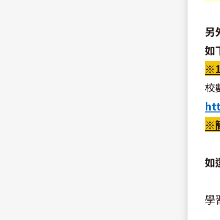
另
如
※
校
ht
※
如
學