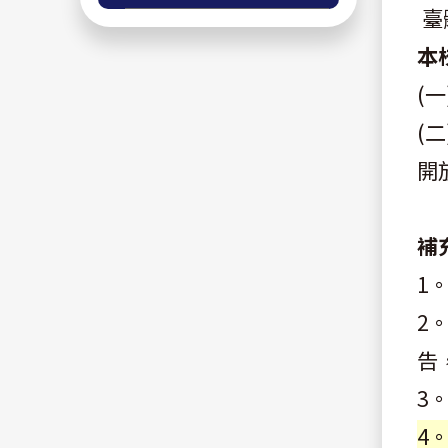
臺
本
(
(
開
補
1
2
告
3
4