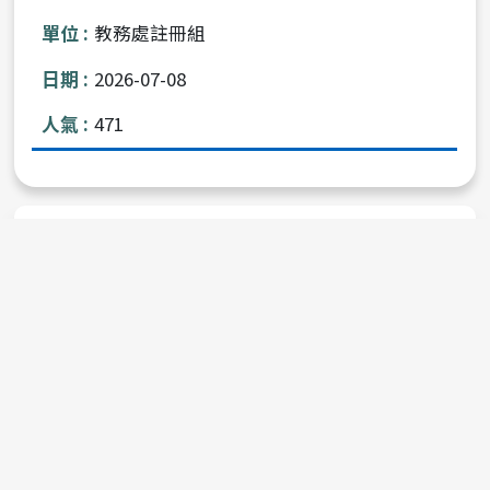
教務處註冊組
2026-07-08
471
上
<< 上十頁
1
2
3
4
5
一
下
下十頁 >>
頁
一
頁
校址：台中市北區404雙十路一段16號 , 電話：（04）