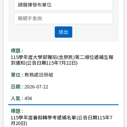
日
日
分
單
期
期
類
位
送出
115學年度大學部獨招(含原民)第二順位遞補生報
到通知(公告日期115年7月22日)
教務處註冊組
2026-07-22
456
115學年度暑假轉學考遞補名單(公告日期115年7
月20日)