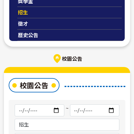
獎學金
招生
徵才
歷史公告
校園公告
校園公告
搜
搜
~
尋
尋
開
結
始
束