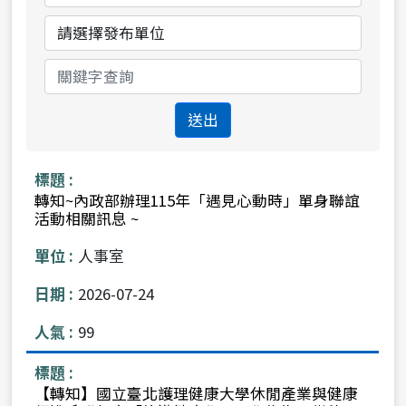
始
束
日
日
分
單
期
期
類
位
送出
轉知~內政部辦理115年「遇見心動時」單身聯誼
活動相關訊息 ~
人事室
2026-07-24
99
【轉知】國立臺北護理健康大學休閒產業與健康