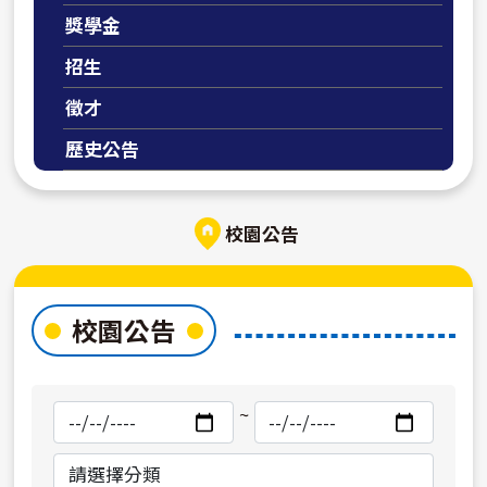
獎學金
招生
徵才
歷史公告
校園公告
校園公告
搜
搜
~
尋
尋
開
結