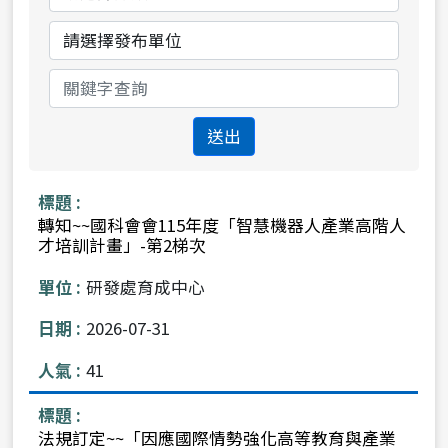
始
束
日
日
分
單
期
期
類
位
送出
轉知~~國科會會115年度「智慧機器人產業高階人
才培訓計畫」-第2梯次
研發處育成中心
2026-07-31
41
法規訂定~~「因應國際情勢強化高等教育與產業