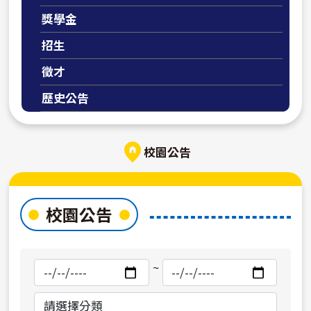
獎學金
招生
徵才
歷史公告
校園公告
校園公告
搜
搜
~
尋
尋
開
結