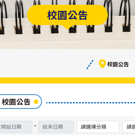
校園公告
校園公告
校園公告
搜
搜
~
分
單
尋
尋