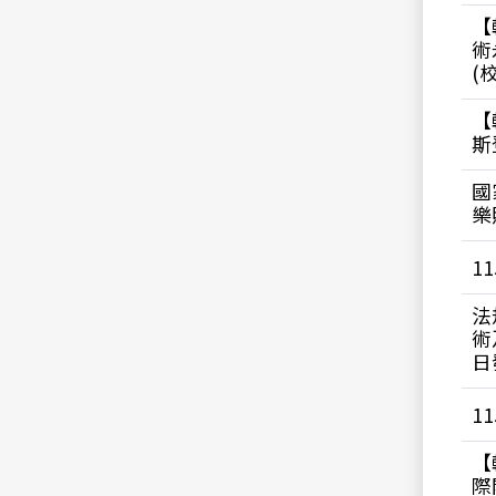
【
術
(
【
斯
國
樂
1
法
術
日
1
【
際