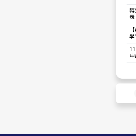
轉
表
【
學
1
申