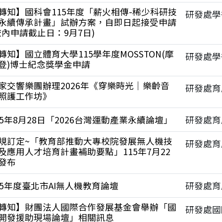
轉知】國科會115年度「薪火相傳-稀少科研技
研發處學
永續傳承計畫」試辦方案，自即日起接受申請
校內申請截止日：9月7日)
轉知】國立體育大學115學年度MOSSTON(摩
研發處學
登)博士紀念獎學金申請
家交響樂團辦理2026年《穿樂時光｜樂齡音
研發處育
照護工作坊》
15年8月28日「2026台灣運動產業永續論壇」
研發處育
規訂定~「教育部推動大專校院發展無人機技
研發處育
及應用人才培育計畫補助要點」115年7月22
發布
15年度臺北市AI無人機教育論壇
研發處育
轉知】財團法人國際合作發展基金會舉辦「國
研發處國
開發援助現場論壇」相關訊息