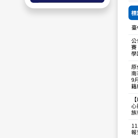
標
臺
公
賽
學
原
南
9
籍
【
心
族
1
報