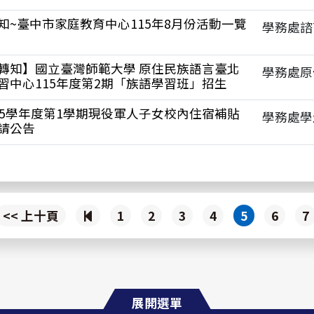
知~臺中市家庭教育中心115年8月份活動一覽
學務處諮
轉知】國立臺灣師範大學 原住民族語言臺北
學務處原
習中心115年度第2期「族語學習班」招生
15學年度第1學期現役軍人子女校內住宿補貼
學務處學
請公告
上
<< 上十頁
1
2
3
4
5
6
7
一
頁
展開選單