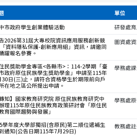
類
位
開
結
題
單位
始
束
中市政府學生創業體驗活動
研發處育
日
日
期
期
告2026第31屆大專校院資訊應用服務創新競
圖資處資
 「資料隱私保護-創新應用組」資訊，請邀同
踴躍報名參賽。
住民獎助學金專區<各縣市>：114-2學期「臺
學務處課
市政府原住民族學生獎助學金」申請至115年
月30日(三)止，請符合資格學生於期限前向戶
所在地之區公所提出申請。
轉知】國家教育研究院 原住民族教育研究中
學務處原
辦理115年原住民族教育政策研討會「原住民
教育國際趨勢與發展」
15學年度大學部獨招(含原民)第二順位遞補生
教務處註
到通知(公告日期115年7月29日)