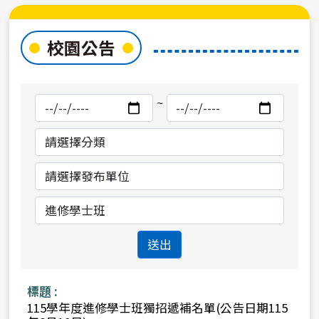
校園公告
搜
搜
~
尋
尋
開
結
始
束
日
日
分
單
期
期
類
位
送出
115學年度進修學士班獨招遞補名單(公告日期115